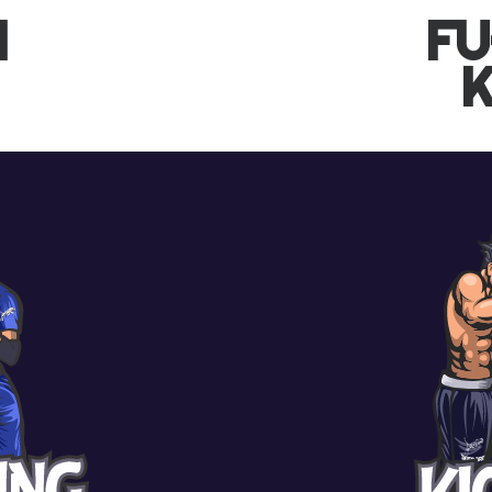
I
FU
K