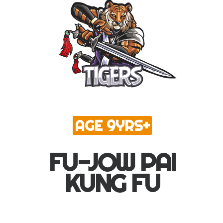
AGE 9YRS+
FU-JOW PAI
KUNG FU