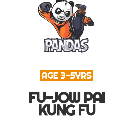
AGE 3-5YRS
FU-JOW PAI
KUNG FU