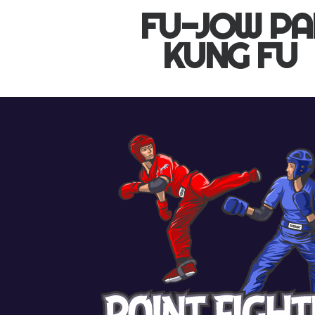
FU-JOW PA
KUNG FU